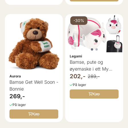
-30%
Legami
Bamse, pute og
øyemaske i ett My
Travel Buddy ...
202,-
289,-
Aurora
Bamse Get Well Soon -
På lager
Bonnie
Kjøp
269,-
På lager
Kjøp