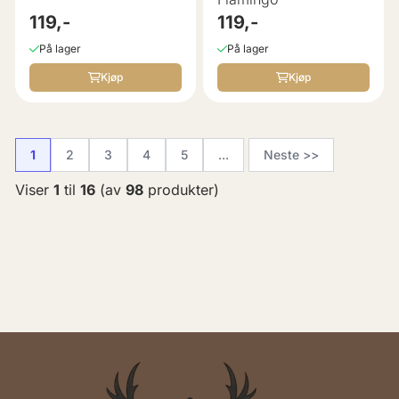
119,-
119,-
På lager
På lager
Kjøp
Kjøp
1
2
3
4
5
...
Neste >>
Viser
1
til
16
(av
98
produkter)