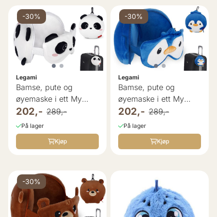
-30%
-30%
Legami
Legami
Bamse, pute og
Bamse, pute og
øyemaske i ett My
øyemaske i ett My
Travel Buddy ...
202,-
Travel Buddy ...
202,-
289,-
289,-
På lager
På lager
Kjøp
Kjøp
-30%