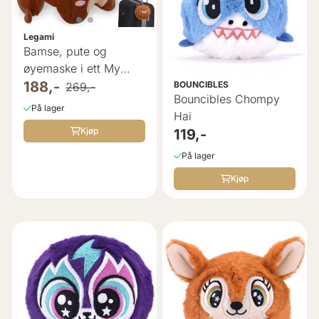
Legami
Bamse, pute og
øyemaske i ett My
Travel Buddy ...
188,-
BOUNCIBLES
269,-
Bouncibles Chompy
På lager
Hai
Kjøp
119,-
På lager
Kjøp