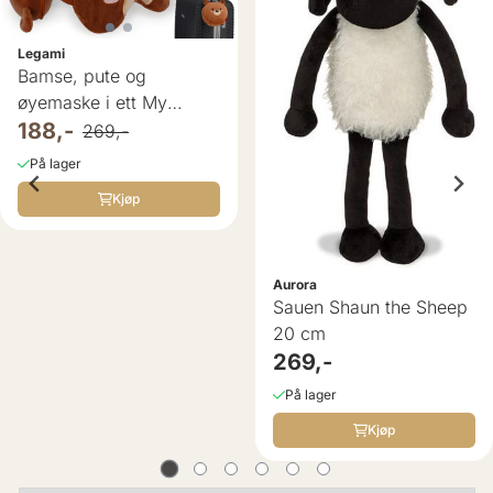
Legami
Bamse, pute og
øyemaske i ett My
Travel Buddy ...
188,-
269,-
På lager
Kjøp
Aurora
Sauen Shaun the Sheep
20 cm
269,-
På lager
Kjøp