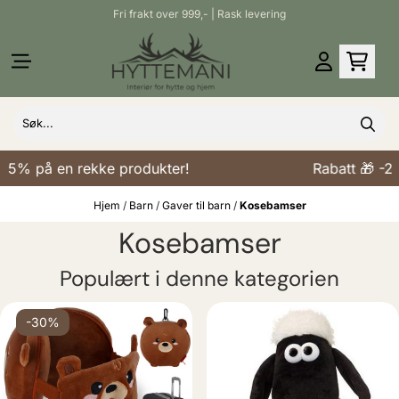
Fri frakt over 999,- | Rask levering
Hopp til innhold
25% på en rekke produkter!
Rabatt 🎁 -25
Hjem
/
Barn
/
Gaver til barn
/
Kosebamser
Kosebamser
Populært i denne kategorien
-30%