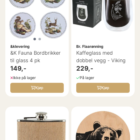
&klevering
Br. Flaarønning
&K Fauna Bordbrikker
Kaffeglass med
til glass 4 pk
dobbel vegg - Viking
149,-
229,-
Ikke på lager
På lager
Kjøp
Kjøp