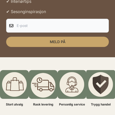
✔ Interiørtips
✔ Sesonginspirasjon
E-post
MELD PÅ
Stort utvalg
Rask levering
Personlig service
Trygg handel