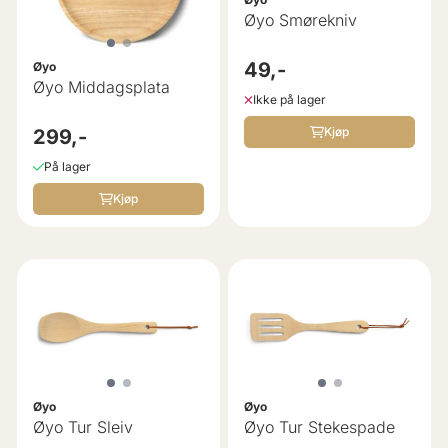
Øyo Smørekniv
49,-
Øyo
Øyo Middagsplata
Ikke på lager
Kjøp
299,-
På lager
Kjøp
Øyo
Øyo
Øyo Tur Sleiv
Øyo Tur Stekespade