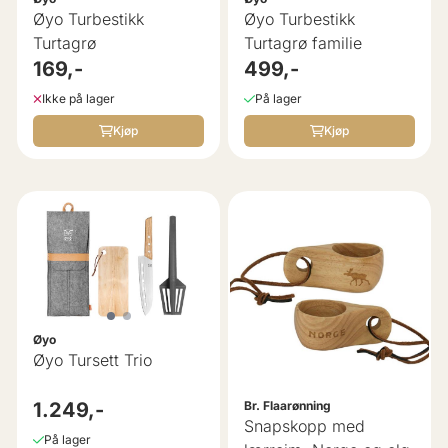
Øyo Turbestikk
Øyo Turbestikk
Turtagrø
Turtagrø familie
169,-
499,-
Ikke på lager
På lager
Kjøp
Kjøp
Øyo
Øyo Tursett Trio
1.249,-
Br. Flaarønning
Snapskopp med
På lager