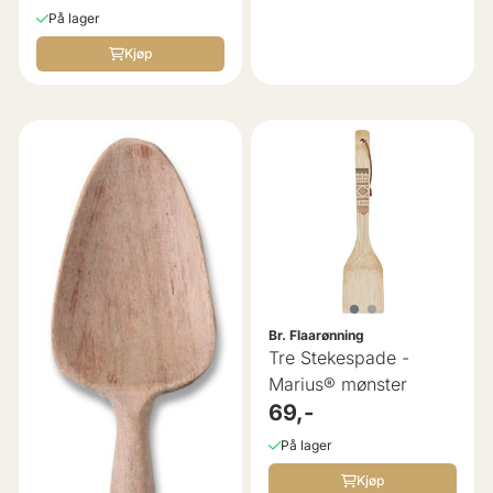
På lager
Kjøp
Br. Flaarønning
Tre Stekespade -
Marius® mønster
69,-
På lager
Kjøp