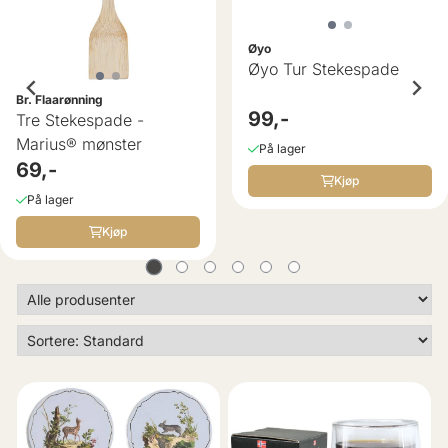
Øyo
Øyo Tur Stekespade
Br. Flaarønning
99,-
Tre Stekespade -
Marius® mønster
På lager
69,-
Kjøp
På lager
Kjøp