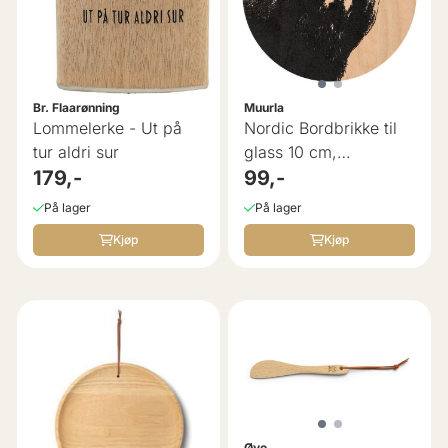
Br. Flaarønning
Muurla
Lommelerke - Ut på
Nordic Bordbrikke til
tur aldri sur
glass 10 cm,
179,-
Bjørnehode - ...
99,-
På lager
På lager
Kjøp
Kjøp
Øyo