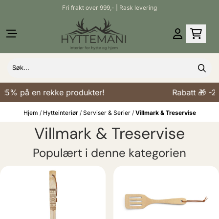
Fri frakt over 999,- | Rask levering
Hopp til innhold
25% på en rekke produkter!
Rabatt 🎁 -25
Hjem
/
Hytteinteriør
/
Serviser & Serier
/
Villmark & Treservise
Villmark & Treservise
Populært i denne kategorien