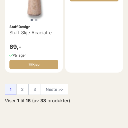
Stuff Design
Stuff Skje Acaciatre
69,-
På lager
Kjøp
1
2
3
Neste >>
Viser
1
til
16
(av
33
produkter)