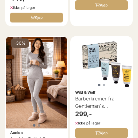
Kjøp
Ikke på lager
Kjøp
-30%
Wild & Wolf
Barberkremer fra
Gentleman`s
Hardware
299,-
Ikke på lager
Axelda
Kjøp