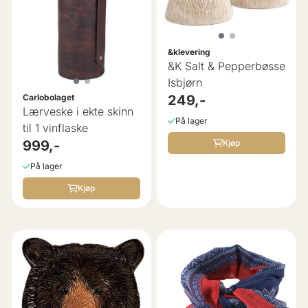
&klevering
&K Salt & Pepperbøsse
Isbjørn
249,-
Carlobolaget
Lærveske i ekte skinn
På lager
til 1 vinflaske
Kjøp
999,-
På lager
Kjøp