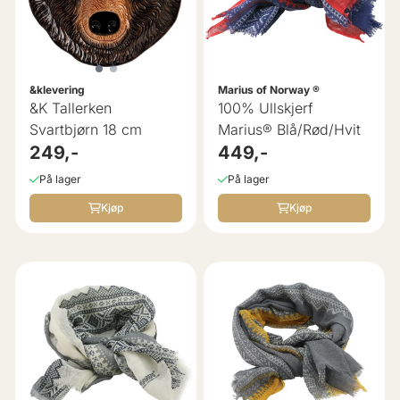
&klevering
Marius of Norway ®
&K Tallerken
100% Ullskjerf
Svartbjørn 18 cm
Marius® Blå/Rød/Hvit
249,-
449,-
På lager
På lager
Kjøp
Kjøp