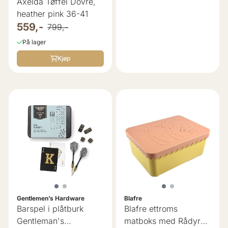
Axelda Tøffel Dovre,
heather pink 36-41
559,-
799,-
På lager
Kjøp
Gentlemen’s Hardware
Blafre
Barspel i plåtburk
Blafre ettroms
Gentleman's
matboks med Rådyr