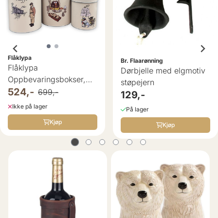
Flåklypa
Br. Flaarønning
Flåklypa
Dørbjelle med elgmotiv
Oppbevaringsbokser,
støpejern
Sett à 3 stk
524,-
699,-
129,-
Ikke på lager
På lager
Kjøp
Kjøp