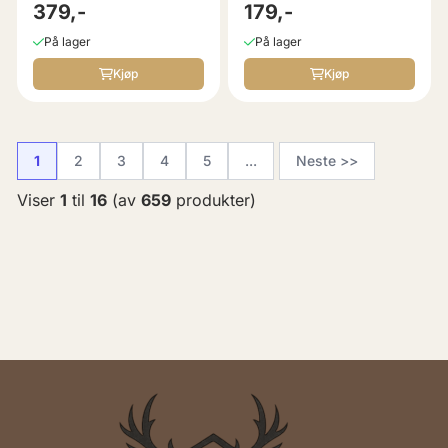
Hardware
379,-
gul/fersken
179,-
På lager
På lager
Kjøp
Kjøp
1
2
3
4
5
...
Neste >>
Viser
1
til
16
(av
659
produkter)