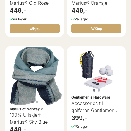
Marius® Old Rose
Marius® Oransje
449,-
449,-
På lager
På lager
Kjøp
Kjøp
Gentlemen’s Hardware
Accessories til
Marius of Norway ®
golferen Gentlemen`s
100% Ullskjerf
Hardware
399,-
Marius® Sky Blue
På lager
449,-