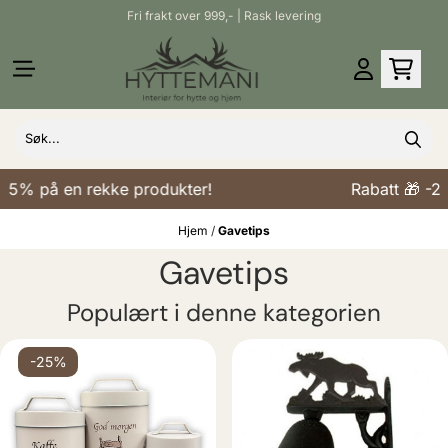
Fri frakt over 999,- | Rask levering
Hopp til innhold
25% på en rekke produkter!
Rabatt 🎁 -25
Hjem
/
Gavetips
Gavetips
Populært i denne kategorien
-25%