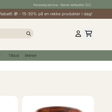
Personlig service - Norsk nettbutikk 🇳🇴
tt! 🎁 - 15-30% på en rekke produkter i dag!
r
Tilbud
Merker
Chic A
-1
Tours
Mang