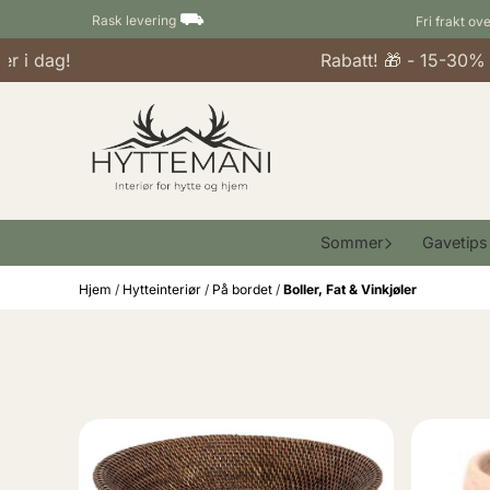
Hopp til innhold
⛟
Rask levering
Fri frakt ov
 dag!
Rabatt! 🎁 - 15-30% på 
Sommer
Gavetips
Hjem
/
Hytteinteriør
/
På bordet
/
Boller, Fat & Vinkjøler