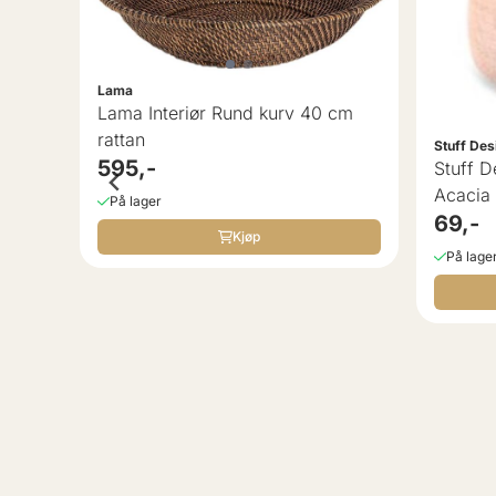
Lama
Lama Interiør Rund kurv 40 cm
rattan
Stuff Des
595,-
Stuff D
Acacia
På lager
69,-
Kjøp
På lage