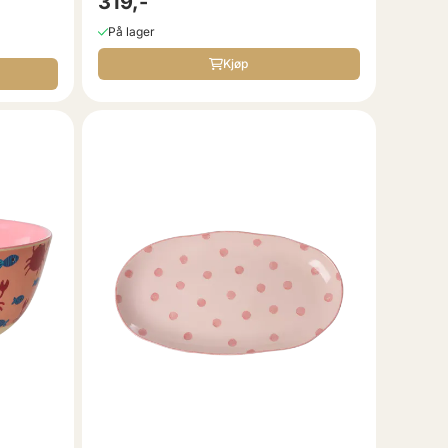
319,-
På lager
Kjøp