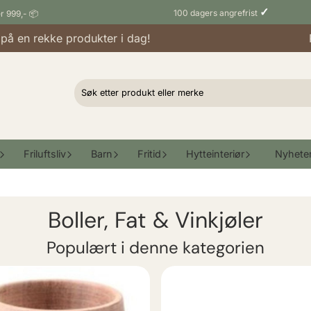
✓
100 dagers angrefrist
er 999,- 📦
en rekke produkter i dag!
Raba
Friluftsliv
Barn
Fritid
Hytteinteriør
Nyhete
Boller, Fat & Vinkjøler
Populært i denne kategorien