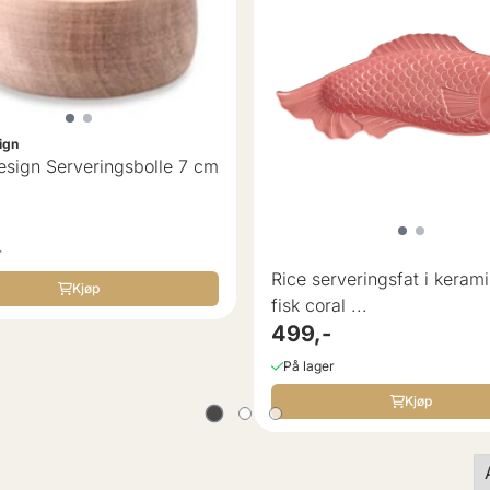
ign
esign Serveringsbolle 7 cm
r
Rice serveringsfat i kerami
Kjøp
fisk coral ...
499,-
På lager
Kjøp