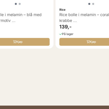
Rice
lle i melamin – blå med
Rice bolle i melamin – cor
otiv ...
krabbe ...
139,-
På lager
Kjøp
Kjøp