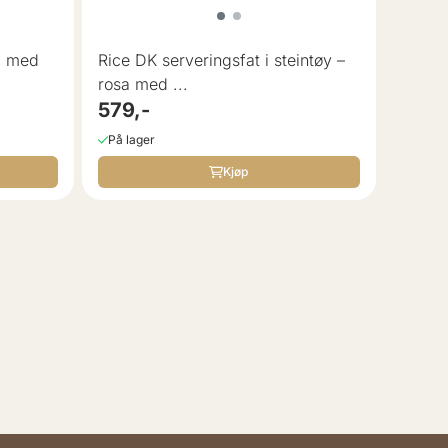
al med
Rice DK serveringsfat i steintøy –
rosa med ...
579,-
På lager
Kjøp