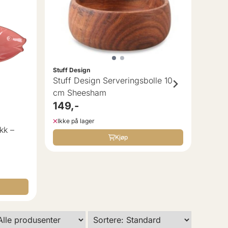
539
På la
Stuff Design
Stuff Design Serveringsbolle 10
cm Sheesham
149,-
Ikke på lager
kk –
Kjøp